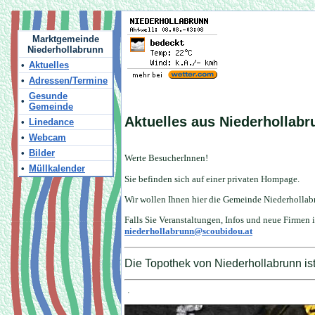
Marktgemeinde
Niederhollabrunn
•
Aktuelles
•
Adressen/Termine
Gesunde
•
Gemeinde
Aktuelles aus Niederhollabr
•
Linedance
•
Webcam
•
Bilder
Werte BesucherInnen!
•
Müllkalender
Sie befinden sich auf einer privaten Hompage.
Wir wollen Ihnen hier die Gemeinde Niederhollab
Falls Sie Veranstaltungen, Infos und neue Firmen i
niederhollabrunn@scoubidou.at
Die Topothek von Niederhollabrunn ist
.